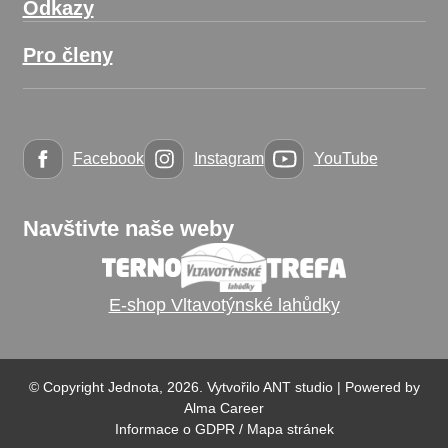
Odkazy
Pro členy
Facebook
Instagram
YouTube
Navštivte naše weby
E-shop Vltavotýnské lahůdky
© Copyright Jednota, 2026. Vytvořilo
ANT studio
| Powered by
Alma Career
Informace o GDPR
/
Mapa stránek